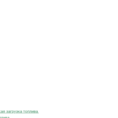
ая загрузка топлива.
плива.