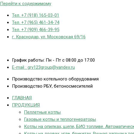
Перейти к содержимому
Тел. +7 (918) 165-03-01
Тел. +7 (965) 461-34-74
Тел. +7 (909) 466-39-95
г. Краснодар, ул. Московская 69/16
График работы: Пн - Пт с 08:00 до 17:00
E-mail : grv123group@yandex.ru
Производство котельного оборудования
Производство РБУ, бетоносмесителей
ГЛАВНАЯ
ПРОДУКЦИЯ
Пеллетные котлы
Газовые котлы и теплогенераторы
Котлы на опилках, щепе, БИО топливе. Автоматическ
Котлы на дровах, угле, брикетах. Ручная загрузка то