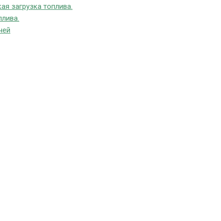
ая загрузка топлива.
плива.
чей