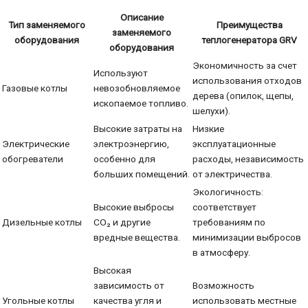
Описание
Тип заменяемого
Преимущества
заменяемого
оборудования
теплогенератора GRV
оборудования
Экономичность за счет
Используют
использования отходов
Газовые котлы
невозобновляемое
дерева (опилок, щепы,
ископаемое топливо.
шелухи).
Высокие затраты на
Низкие
Электрические
электроэнергию,
эксплуатационные
обогреватели
особенно для
расходы, независимость
больших помещений.
от электричества.
Экологичность:
Высокие выбросы
соответствует
Дизельные котлы
CO₂ и другие
требованиям по
вредные вещества.
минимизации выбросов
в атмосферу.
Высокая
зависимость от
Возможность
Угольные котлы
качества угля и
использовать местные