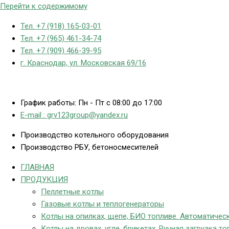
Перейти к содержимому
Тел. +7 (918) 165-03-01
Тел. +7 (965) 461-34-74
Тел. +7 (909) 466-39-95
г. Краснодар, ул. Московская 69/16
График работы: Пн - Пт с 08:00 до 17:00
E-mail : grv123group@yandex.ru
Производство котельного оборудования
Производство РБУ, бетоносмесителей
ГЛАВНАЯ
ПРОДУКЦИЯ
Пеллетные котлы
Газовые котлы и теплогенераторы
Котлы на опилках, щепе, БИО топливе. Автоматическ
Котлы на дровах, угле, брикетах. Ручная загрузка то