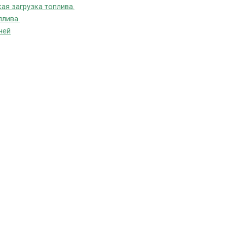
ая загрузка топлива.
плива.
чей