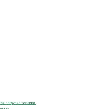
ая загрузка топлива.
плива.