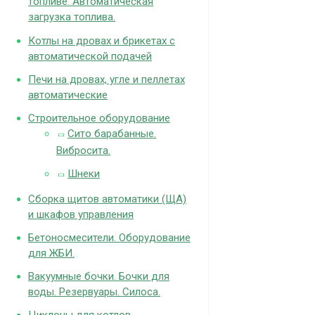
топливе. Автоматическая
загрузка топлива.
Котлы на дровах и брикетах с
автоматической подачей
Печи на дровах, угле и пеллетах
автоматические
Строительное оборудование
Сито барабанные.
Вибросита.
Шнеки
Сборка щитов автоматики (ЩА)
и шкафов управления
Бетоносмесители. Оборудование
для ЖБИ.
Вакуумные бочки. Бочки для
воды. Резервуары. Силоса.