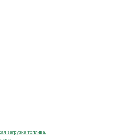
ая загрузка топлива.
плива.