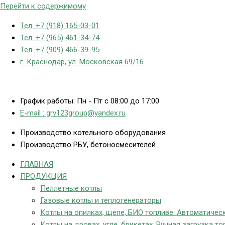
Перейти к содержимому
Тел. +7 (918) 165-03-01
Тел. +7 (965) 461-34-74
Тел. +7 (909) 466-39-95
г. Краснодар, ул. Московская 69/16
График работы: Пн - Пт с 08:00 до 17:00
E-mail : grv123group@yandex.ru
Производство котельного оборудования
Производство РБУ, бетоносмесителей
ГЛАВНАЯ
ПРОДУКЦИЯ
Пеллетные котлы
Газовые котлы и теплогенераторы
Котлы на опилках, щепе, БИО топливе. Автоматическ
Котлы на дровах, угле, брикетах. Ручная загрузка то