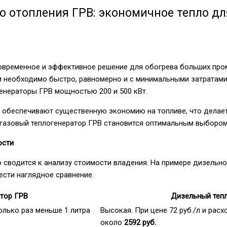
о отопления ГРВ: экономичное тепло д
современное и эффективное решение для обогрева больших про
м необходимо быстро, равномерно и с минимальными затратам
генераторы ГРВ мощностью 200 и 500 кВт.
а обеспечивают существенную экономию на топливе, что делае
 газовый теплогенератор ГРВ становится оптимальным выбором
ости
водится к анализу стоимости владения. На примере дизельног
ести наглядное сравнение.
тор ГРВ
Дизельный тепл
олько раз меньше 1 литра
Высокая. При цене 72 руб./л и рас
около
2592 руб.