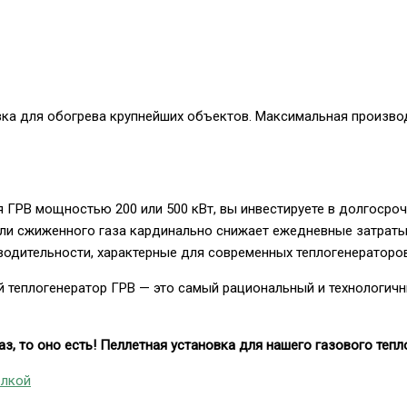
а для обогрева крупнейших объектов. Максимальная производ
 ГРВ мощностью 200 или 500 кВт, вы инвестируете в долгосро
ли сжиженного газа кардинально снижает ежедневные затраты 
одительности, характерные для современных теплогенераторов
й теплогенератор ГРВ — это самый рациональный и технологич
з, то оно есть! Пеллетная установка для нашего газового тепл