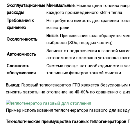
Эксплуатационные
Минимальные.
Низкая цена топлива нап
расходы
каждого произведенного кВт·ч тепла.
Требования к
Не требуется емкость для хранения топ
хранению
магистрали.
Выше.
При сжигании газа образуется ме
Экологичность
выбросов (SOx, твердых частиц).
Зависит от подключения к газовой маги
Автономность
автономности возможна установка газг
Сложность
Система проще, нет необходимости в час
обслуживания
топливных фильтров тонкой очистки.
Вывод:
Газовый теплогенератор ГРВ является безусловным л
снизить затраты на отопление на 40-60% по сравнению с д
Пример использования теплогенератора газового для возд
Технологические преимущества газовых теплогенераторов 