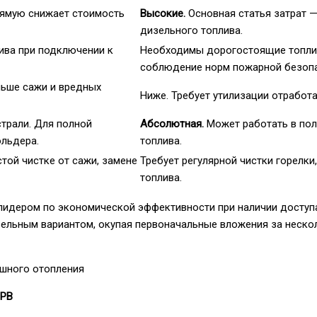
рямую снижает стоимость
Высокие.
Основная статья затрат 
дизельного топлива.
лива при подключении к
Необходимы дорогостоящие топливн
соблюдение норм пожарной безопа
ньше сажи и вредных
Ниже. Требует утилизации отработ
страли. Для полной
Абсолютная.
Может работать в пол
ольдера.
топлива.
той чистке от сажи, замене
Требует регулярной чистки горелки
топлива.
идером по экономической эффективности при наличии доступа 
изельным вариантом, окупая первоначальные вложения за неско
ушного отопления
ГРВ