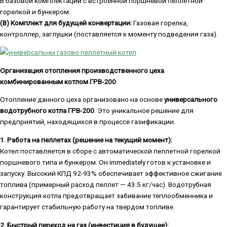
В базовой комплектации с встроенной поршневой пеллетной
горелкой и бункером.
(B) Комплект для будущей конвертации:
Газовая горелка,
контроллер, заглушки (поставляется к моменту подведения газа).
Организация отопления производственного цеха
комбинированным котлом ГРВ-200
Отопление данного цеха организовано на основе
универсального
водотрубного котла ГРВ-200
. Это уникальное решение для
предприятий, находящихся в процессе газификации.
1. Работа на пеллетах (решение на текущий момент):
Котел поставляется в сборе с автоматической пеллетной горелкой
поршневого типа и бункером. Он immediately готов к установке и
запуску. Высокий КПД 92-93% обеспечивает эффективное сжигание
топлива (примерный расход пеллет — 43.5 кг/час). Водотрубная
конструкция котла предотвращает забивание теплообменника и
гарантирует стабильную работу на твердом топливе.
2. Быстрый переход на газ (инвестиция в будущее):