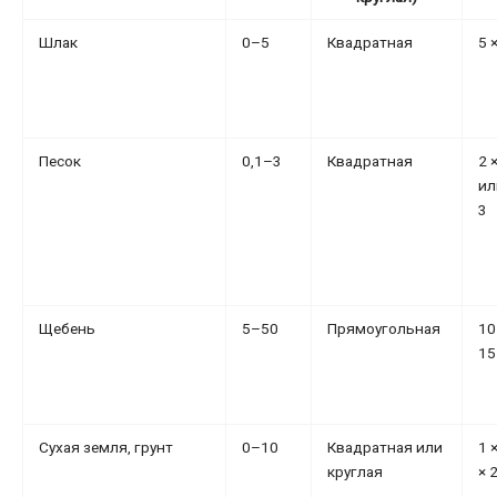
Шлак
0–5
Квадратная
5 
Песок
0,1–3
Квадратная
2 
ил
3
Щебень
5–50
Прямоугольная
10
15
Сухая земля, грунт
0–10
Квадратная или
1 ×
круглая
× 