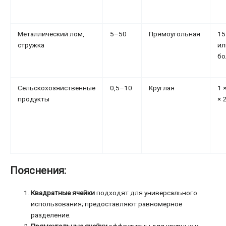
Металлический лом,
5–50
Прямоугольная
15
стружка
ил
бо
Сельскохозяйственные
0,5–10
Круглая
1 ×
продукты
× 
Пояснения:
Квадратные ячейки
подходят для универсального
использования; предоставляют равномерное
разделение.