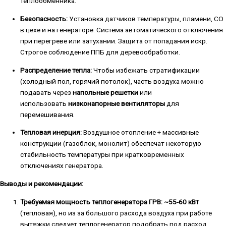
теплообменника.
Безопасность:
Установка датчиков температуры, пламени, СО
в цехе и на генераторе. Система автоматического отключения
при перегреве или затухании. Защита от попадания искр.
Строгое соблюдение ППБ для деревообработки.
Распределение тепла:
Чтобы избежать стратификации
(холодный пол, горячий потолок), часть воздуха можно
подавать через
напольные решетки
или
использовать
низконапорные вентиляторы
для
перемешивания.
Тепловая инерция:
Воздушное отопление + массивные
конструкции (газоблок, монолит) обеспечат некоторую
стабильность температуры при кратковременных
отключениях генератора.
Выводы и рекомендации:
Требуемая мощность теплогенератора ГРВ: ~55-60 кВт
(тепловая), но из за большого расхода воздуха при работе
вытяжки следует теплогенератор подобрать под расход