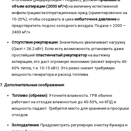
объем аспирации (2000 м³/ч)
на величину естественной
инфильтрации/эксплуатационных нужд (ориентировочно на
10-20%), чтобы создавать в цехе
избыточное давление
и
предотвратить подсос холодного воздуха. Подача ≈ 2200 —
2400 м³/ч.
Отсутствие рекуперации:
Значительно увеличивает нагрузку
(Qасп = 26.2 кВт). Если есть возможность установить даже
простейший
пластинчатый рекуператор
на вытяжку
аспирации, это даст огромную экономию (может вернуть 40-
60% тепла, т.е. 10-15 кВт). Это резко снизит требуемую
мощность генератора и расход топлива.
7. Дополнительные соображения:
Топливо (обрезки):
Уточните влажность. ГРВ обычно
работают на отходах влажностью до 40-50%, но КПД и
мощность падают. Требуется место для хранения и просушки
отходов.
Золоудаление:
Предусмотреть регулярную очистку бункера и