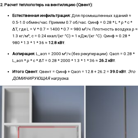
2. Расчет теплопотерь на вентиляцию (Qвент):
Естественная инфильтрация:
Для промышленных зданий ≈
0.5-1.0 обмен/час. Примем 0.7 об/час. Qинф = 0.28 * L * ρ * c *
ΔT, где L = V * 0.7 = 1400 * 0.7 = 980 м³/ч. Плотность воздуха ρ ≈
1.3 кг/м³, c = 0.24 ккал/(кг·°C) ≈ 1 кДж/(кг·°C). Qинф ≈ 0.28 *
980 * 1.3 * 1 * 36 ≈
12.8 кВт
.
Аспирация:
L_асп = 2000 м³/ч (без рекуперации). Qасп = 0.28 *
L_асп * ρ * c * ΔT = 0.28 * 2000 * 1.3 * 1 * 36 ≈
26.2 кВт
.
Итого Qвент:
Qвент = Qинф + Qасп = 12.8 + 26.2 =
39.0 кВт
.
Это
ДОМИНИРУЮЩАЯ нагрузка.