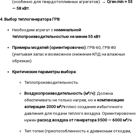
(особенно для твердотопливных агрегатов). →
Qген.min ≈ 53
— 58 кВт.
4. Выбор теплогенератора ГРВ:
Необходим агрегат с
номинальной
теплопроизводительностью не менее 55 кВт
.
Примеры моделей (ориентировочно):
ГРВ-60, ГРВ-80
(учитывая запас и возможное снижение КПД на влажных
обрезках).
Критические параметры выбора:
Теплопроизводительность.
Воздухопроизводительность (м³/ч):
Должна
обеспечивать не только нагрев, но и
компенсацию
аспирации 2000 м³/ч
плюс создание избыточного
давления для подачи теплого воздуха. Ориентировочно
нужен
расход воздуха от генератора 3500 — 6000 м³/ч
.
Тип топки (приспособленность к древесным отходам,