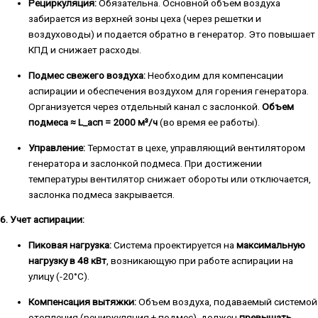
Рециркуляция:
Обязательна. Основной объем воздуха
забирается из верхней зоны цеха (через решетки и
воздуховоды) и подается обратно в генератор. Это повышает
КПД и снижает расходы.
Подмес свежего воздуха:
Необходим для компенсации
аспирации и обеспечения воздухом для горения генератора.
Организуется через отдельный канал с заслонкой.
Объем
подмеса ≈ L_асп = 2000 м³/ч
(во время ее работы).
Управление:
Термостат в цехе, управляющий вентилятором
генератора и заслонкой подмеса. При достижении
температуры вентилятор снижает обороты или отключается,
заслонка подмеса закрывается.
6. Учет аспирации:
Пиковая нагрузка:
Система проектируется на
максимальную
нагрузку в 48 кВт
, возникающую при работе аспирации на
улицу (-20°C).
Компенсация вытяжки:
Объем воздуха, подаваемый системой
отопления (рециркуляция + подмес), должен
превышать