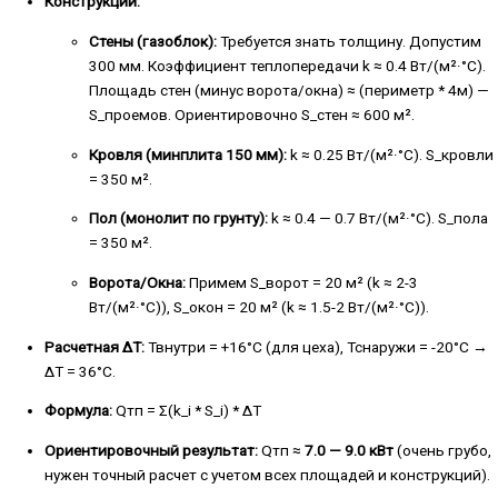
Конструкции:
Стены (газоблок):
Требуется знать толщину. Допустим
300 мм. Коэффициент теплопередачи k ≈ 0.4 Вт/(м²·°C).
Площадь стен (минус ворота/окна) ≈ (периметр * 4м) —
S_проемов. Ориентировочно S_стен ≈ 600 м².
Кровля (минплита 150 мм):
k ≈ 0.25 Вт/(м²·°C). S_кровли
= 350 м².
Пол (монолит по грунту):
k ≈ 0.4 — 0.7 Вт/(м²·°C). S_пола
= 350 м².
Ворота/Окна:
Примем S_ворот = 20 м² (k ≈ 2-3
Вт/(м²·°C)), S_окон = 20 м² (k ≈ 1.5-2 Вт/(м²·°C)).
Расчетная ΔT:
Твнутри = +16°C (для цеха), Тснаружи = -20°C →
ΔT = 36°C.
Формула:
Qтп = Σ(k_i * S_i) * ΔT
Ориентировочный результат:
Qтп ≈
7.0 — 9.0 кВт
(очень грубо,
нужен точный расчет с учетом всех площадей и конструкций).