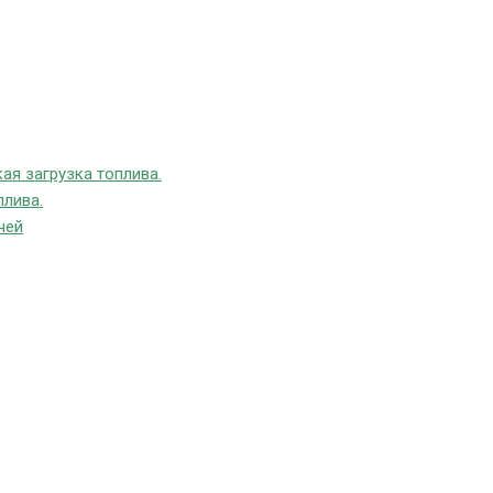
ая загрузка топлива.
плива.
чей