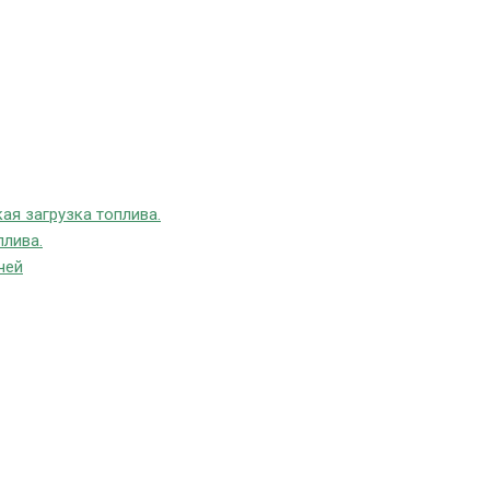
ая загрузка топлива.
плива.
чей