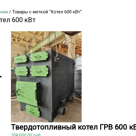
вная
/ Товары с меткой “Котел 600 кВт”
тел 600 кВт
Твердотопливный котел ГРВ 600 к
708,000.00
руб.