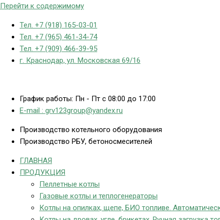
Перейти к содержимому
Тел. +7 (918) 165-03-01
Тел. +7 (965) 461-34-74
Тел. +7 (909) 466-39-95
г. Краснодар, ул. Московская 69/16
График работы: Пн - Пт с 08:00 до 17:00
E-mail : grv123group@yandex.ru
Производство котельного оборудования
Производство РБУ, бетоносмесителей
ГЛАВНАЯ
ПРОДУКЦИЯ
Пеллетные котлы
Газовые котлы и теплогенераторы
Котлы на опилках, щепе, БИО топливе. Автоматическ
Котлы на дровах, угле, брикетах. Ручная загрузка то