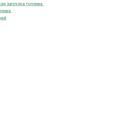
ая загрузка топлива.
плива.
чей