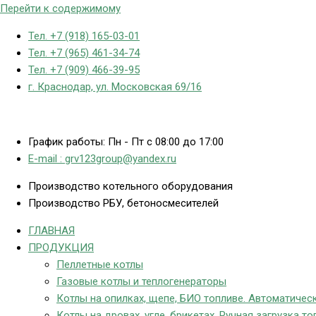
Перейти к содержимому
Тел. +7 (918) 165-03-01
Тел. +7 (965) 461-34-74
Тел. +7 (909) 466-39-95
г. Краснодар, ул. Московская 69/16
График работы: Пн - Пт с 08:00 до 17:00
E-mail : grv123group@yandex.ru
Производство котельного оборудования
Производство РБУ, бетоносмесителей
ГЛАВНАЯ
ПРОДУКЦИЯ
Пеллетные котлы
Газовые котлы и теплогенераторы
Котлы на опилках, щепе, БИО топливе. Автоматическ
Котлы на дровах, угле, брикетах. Ручная загрузка то