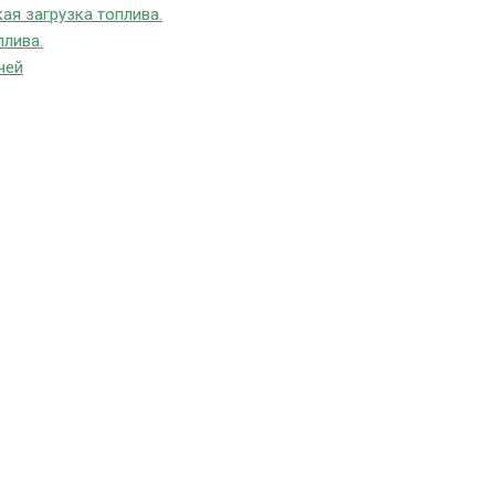
ая загрузка топлива.
плива.
чей