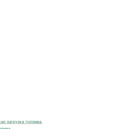
ая загрузка топлива.
плива.