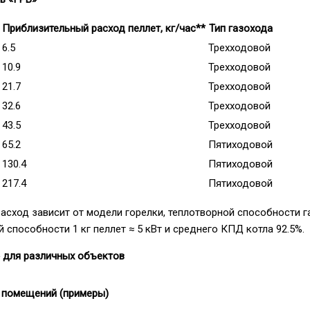
Приблизительный расход пеллет, кг/час**
Тип газохода
6.5
Трехходовой
10.9
Трехходовой
21.7
Трехходовой
32.6
Трехходовой
43.5
Трехходовой
65.2
Пятиходовой
130.4
Пятиходовой
217.4
Пятиходовой
асход зависит от модели горелки, теплотворной способности г
 способности 1 кг пеллет ≈ 5 кВт и среднего КПД котла 92.5%.
» для различных объектов
 помещений (примеры)