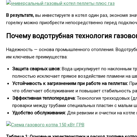
В результате,
вы инвестируете в котел один раз, экономя зн
горелку можно приобрести непосредственно перед подключ
Почему водотрубная технология газово
Надежность — основа промышленного отопления. Водотрубн
им ключевые преимущества:
Защита сварных швов:
Вода циркулирует по наклонным тр
полностью исключает прямое воздействие пламени на ш
Устойчивость к загрязнениям при работе на пеллетах:
При
что облегчает обслуживание и повышает стабильность р
Эффективная теплопередача:
Технология трехходовых (дл
проварки между трубами специальных пластин с малым ш
Удобство обслуживания:
Для ревизии и очистки на котл
Таблица 1: Основные характеристики и расход топлива котл