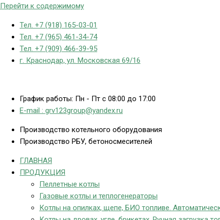
Перейти к содержимому
Тел. +7 (918) 165-03-01
Тел. +7 (965) 461-34-74
Тел. +7 (909) 466-39-95
г. Краснодар, ул. Московская 69/16
График работы: Пн - Пт с 08:00 до 17:00
E-mail : grv123group@yandex.ru
Производство котельного оборудования
Производство РБУ, бетоносмесителей
ГЛАВНАЯ
ПРОДУКЦИЯ
Пеллетные котлы
Газовые котлы и теплогенераторы
Котлы на опилках, щепе, БИО топливе. Автоматическ
Котлы на дровах, угле, брикетах. Ручная загрузка то