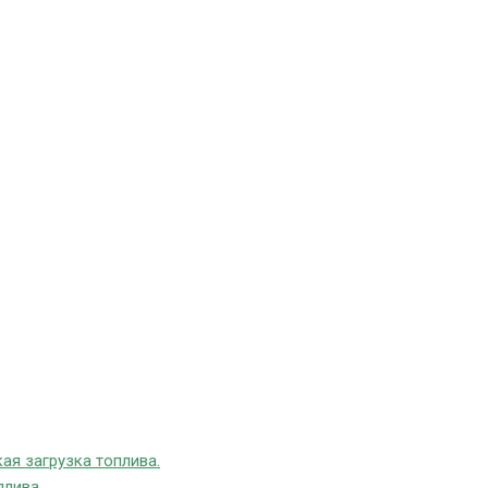
ая загрузка топлива.
плива.