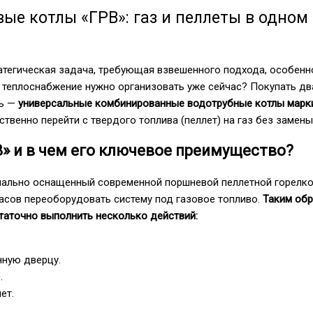
е котлы «ГРВ»: газ и пеллеты в одном 
атегическая задача, требующая взвешенного подхода, особен
о теплоснабжение нужно организовать уже сейчас? Покупать дв
ть —
универсальные комбинированные водотрубные котлы марк
ственно перейти с твердого топлива (пеллет) на газ без замен
» и в чем его ключевое преимущество?
ачально оснащенный современной поршневой пеллетной горелкой
асов переоборудовать систему под газовое топливо.
Таким обр
таточно выполнить несколько действий:
нную дверцу.
.
ет.