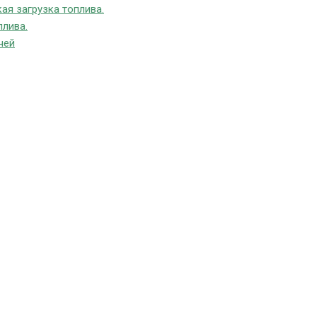
ая загрузка топлива.
плива.
чей