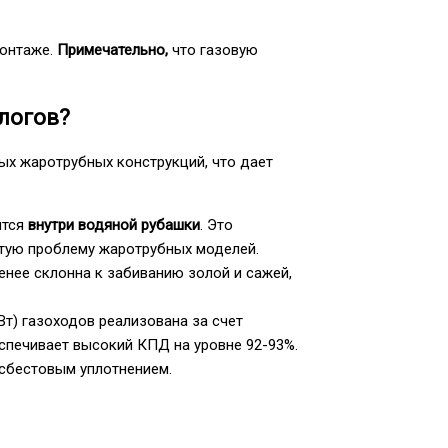
монтаже.
Примечательно,
что газовую
логов?
х жаротрубных конструкций, что дает
ятся
внутри водяной рубашки
. Это
тую проблему жаротрубных моделей.
нее склонна к забиванию золой и сажей,
т) газоходов реализована за счет
спечивает высокий КПД на уровне 92-93%.
сбестовым уплотнением.