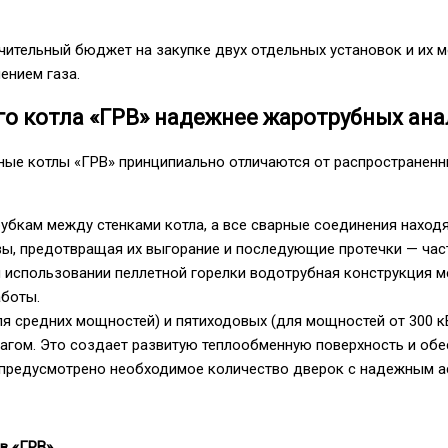
ачительный бюджет на закупке двух отдельных установок и их 
ением газа.
го котла «ГРВ» надежнее жаротрубных ана
ые котлы «ГРВ» принципиально отличаются от распространенны
убкам между стенками котла, а все сварные соединения наход
вы, предотвращая их выгорание и последующие протечки — час
 использовании пеллетной горелки водотрубная конструкция ме
аботы.
я средних мощностей) и пятиходовых (для мощностей от 300 кВ
агом. Это создает развитую теплообменную поверхность и обе
е предусмотрено необходимое количество дверок с надежным а
ов «ГРВ»