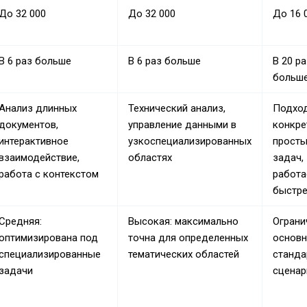
До 32 000
До 32 000
До 16 
В 6 раз больше
В 6 раз больше
В 20 ра
больш
Анализ длинных
Технический анализ,
Подход
документов,
управление данными в
конкре
интерактивное
узкоспециализированных
просты
взаимодействие,
областях
задач,
работа с контекстом
работа
быстр
Средняя:
Высокая: максимально
Ограни
оптимизирована под
точна для определенных
основн
специализированные
тематических областей
станда
задачи
сценар