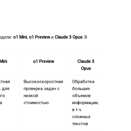
одели:
o1 Mini
,
o1 Preview
и
Claude 3 Opus
. В
Mini
o1 Preview
Claude 3
Opus
ктная
Высокоскоростная
Обработка
 для
проверка задач с
больших
ого
низкой
объемов
а
стоимостью
информации,
в т.ч.
сложных
текстов