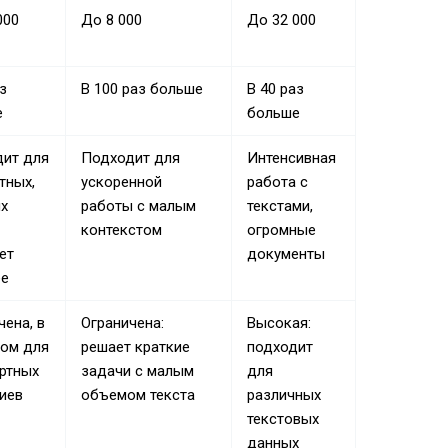
000
До 8 000
До 32 000
з
В 100 раз больше
В 40 раз
е
больше
ит для
Подходит для
Интенсивная
тных,
ускоренной
работа с
х
работы с малым
текстами,
контекстом
огромные
ет
документы
ее
чена, в
Ограничена:
Высокая:
ом для
решает краткие
подходит
ртных
задачи с малым
для
иев
объемом текста
различных
текстовых
данных