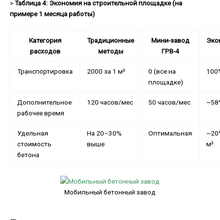
>
Таблица 4: Экономия на строительной площадке (на
примере 1 месяца работы)
Категория
Традиционные
Мини-завод
Эко
расходов
методы
ГРВ-4
Транспортировка
2000 за 1 м³
0 (все на
100
площадке)
Дополнительное
120 часов/мес
50 часов/мес
~58
рабочее время
Удельная
На 20–30%
Оптимальная
~20
стоимость
выше
м³
бетона
Мобильный бетонный завод