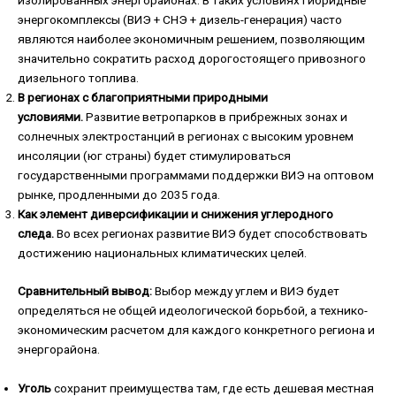
изолированных энергорайонах. В таких условиях гибридные
энергокомплексы (ВИЭ + СНЭ + дизель-генерация) часто
являются наиболее экономичным решением, позволяющим
значительно сократить расход дорогостоящего привозного
дизельного топлива.
В регионах с благоприятными природными
условиями.
Развитие ветропарков в прибрежных зонах и
солнечных электростанций в регионах с высоким уровнем
инсоляции (юг страны) будет стимулироваться
государственными программами поддержки ВИЭ на оптовом
рынке, продленными до 2035 года.
Как элемент диверсификации и снижения углеродного
следа.
Во всех регионах развитие ВИЭ будет способствовать
достижению национальных климатических целей.
Сравнительный вывод:
Выбор между углем и ВИЭ будет
определяться не общей идеологической борьбой, а технико-
экономическим расчетом для каждого конкретного региона и
энергорайона.
Уголь
сохранит преимущества там, где есть дешевая местная