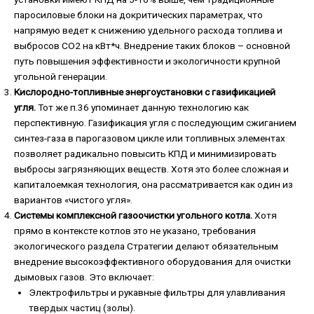
паросиловые блоки на докритических параметрах, что
напрямую ведет к снижению удельного расхода топлива и
выбросов CO2 на кВт*ч. Внедрение таких блоков – основной
путь повышения эффективности и экологичности крупной
угольной генерации.
Кислородно-топливные энергоустановки с газификацией
угля.
Тот же п.36 упоминает данную технологию как
перспективную. Газификация угля с последующим сжиганием
синтез-газа в парогазовом цикле или топливных элементах
позволяет радикально повысить КПД и минимизировать
выбросы загрязняющих веществ. Хотя это более сложная и
капиталоемкая технология, она рассматривается как один из
вариантов «чистого угля».
Системы комплексной газоочистки угольного котла.
Хотя
прямо в контексте котлов это не указано, требования
экологического раздела Стратегии делают обязательным
внедрение высокоэффективного оборудования для очистки
дымовых газов. Это включает:
Электрофильтры и рукавные фильтры для улавливания
твердых частиц (золы).