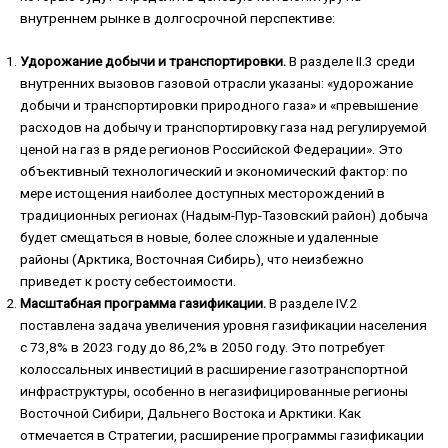
внутреннем рынке в долгосрочной перспективе:
Удорожание добычи и транспортировки.
В разделе II.3 среди
внутренних вызовов газовой отрасли указаны: «удорожание
добычи и транспортировки природного газа» и «превышение
расходов на добычу и транспортировку газа над регулируемой
ценой на газ в ряде регионов Российской Федерации». Это
объективный технологический и экономический фактор: по
мере истощения наиболее доступных месторождений в
традиционных регионах (Надым-Пур-Тазовский район) добыча
будет смещаться в новые, более сложные и удаленные
районы (Арктика, Восточная Сибирь), что неизбежно
приведет к росту себестоимости.
Масштабная программа газификации.
В разделе IV.2
поставлена задача увеличения уровня газификации населения
с 73,8% в 2023 году до 86,2% в 2050 году. Это потребует
колоссальных инвестиций в расширение газотранспортной
инфраструктуры, особенно в негазифицированные регионы
Восточной Сибири, Дальнего Востока и Арктики. Как
отмечается в Стратегии, расширение программы газификации