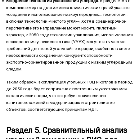
Внедрение технологий улавливания углерода.
В разделе IV.3 в
комплексе мер по достижению климатических целей указано
«создание и использование низкоуглеродных… технологий…
включая технологии «чистого угля»». Хотя в среднесрочной
перспективе это направление может носить пилотный
характер, к 2050 году технологии улавливания, использования
и захоронения углекислого газа (УУУХ) могут стать частью
требований для новой угольной генерации, особенно в свете
необходимости сохранения конкурентоспособности
экспортно-ориентированной продукции с низким углеродным
следом.
Таким образом, эксплуатация угольных ТЭЦ и котлов в период
до 2050 года будет сопряжена с постоянным ужесточением
экологических норм, что потребует значительных
капиталовложений в модернизацию и строительство
объектов, соответствующих принципам НДТ.
Раздел 5. Сравнительный анализ