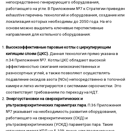
непосредственно генерирующего оборудования,
работающего на угле. В Приложении №7 к Стратегии приведен
exhaustive перечень технологий и оборудования, создание или
локализация которых необходимы до 2050 года. На его
основе можно выделить ключевые перспективные
направления для котельного оборудования:
Высокоэффективные паровые котлы с циркулирующим
кипящим слоем (ЦКС).
Данная технология прямо указана в
п.34 Приложения №7. Котлы ЦКС обладают высокой
эффективностью сжигания низкокачественных и
разносортных углей, а также позволяют осуществлять
подавление оксидов азота (NOx) непосредственно в топочной
камере и легко интегрируются с системами сероочистки. Это
соответствует требованиям по переходу на НДТ.
Энергоустановки на сверхкритических и
ультрасверхкритических параметрах пара.
П.36 Приложения
№7 указывает на необходимость развития оборудования,
работающего на сверхкритических (СКД) и
ультрасверхкритических (УСКД) параметрах пара. Такие
установки имеют КПД на 5-10% выше, чем традиционные