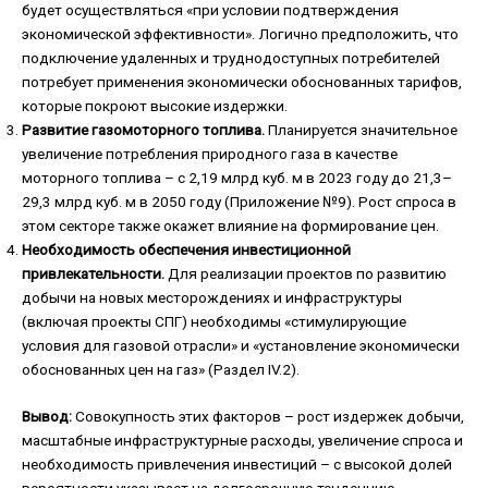
будет осуществляться «при условии подтверждения
экономической эффективности». Логично предположить, что
подключение удаленных и труднодоступных потребителей
потребует применения экономически обоснованных тарифов,
которые покроют высокие издержки.
Развитие газомоторного топлива.
Планируется значительное
увеличение потребления природного газа в качестве
моторного топлива – с 2,19 млрд куб. м в 2023 году до 21,3–
29,3 млрд куб. м в 2050 году (Приложение №9). Рост спроса в
этом секторе также окажет влияние на формирование цен.
Необходимость обеспечения инвестиционной
привлекательности.
Для реализации проектов по развитию
добычи на новых месторождениях и инфраструктуры
(включая проекты СПГ) необходимы «стимулирующие
условия для газовой отрасли» и «установление экономически
обоснованных цен на газ» (Раздел IV.2).
Вывод:
Совокупность этих факторов – рост издержек добычи,
масштабные инфраструктурные расходы, увеличение спроса и
необходимость привлечения инвестиций – с высокой долей
вероятности указывает на долгосрочную тенденцию