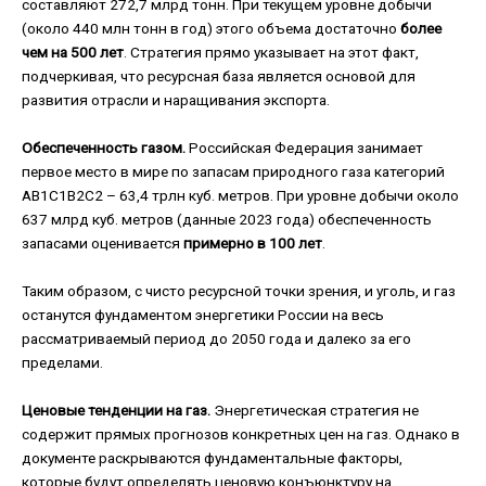
составляют 272,7 млрд тонн. При текущем уровне добычи
(около 440 млн тонн в год) этого объема достаточно
более
чем на 500 лет
. Стратегия прямо указывает на этот факт,
подчеркивая, что ресурсная база является основой для
развития отрасли и наращивания экспорта.
Обеспеченность газом.
Российская Федерация занимает
первое место в мире по запасам природного газа категорий
АВ1С1В2С2 – 63,4 трлн куб. метров. При уровне добычи около
637 млрд куб. метров (данные 2023 года) обеспеченность
запасами оценивается
примерно в 100 лет
.
Таким образом, с чисто ресурсной точки зрения, и уголь, и газ
останутся фундаментом энергетики России на весь
рассматриваемый период до 2050 года и далеко за его
пределами.
Ценовые тенденции на газ.
Энергетическая стратегия не
содержит прямых прогнозов конкретных цен на газ. Однако в
документе раскрываются фундаментальные факторы,
которые будут определять ценовую конъюнктуру на